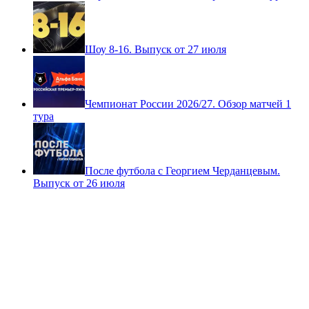
Шоу 8-16. Выпуск от 27 июля
Чемпионат России 2026/27. Обзор матчей 1
тура
После футбола с Георгием Черданцевым.
Выпуск от 26 июля