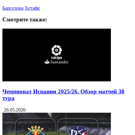
Барселона
Хетафе
Смотрите также:
Чемпионат Испании 2025/26. Обзор матчей 38
тура
26.05.2026