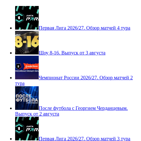
Первая Лига 2026/27. Обзор матчей 4 тура
Шоу 8-16. Выпуск от 3 августа
Чемпионат России 2026/27. Обзор матчей 2
тура
После футбола с Георгием Черданцевым.
Выпуск от 2 августа
Первая Лига 2026/27. Обзор матчей 3 тура