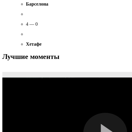
Барселона
4 — 0
Хетафе
Лучшие моменты