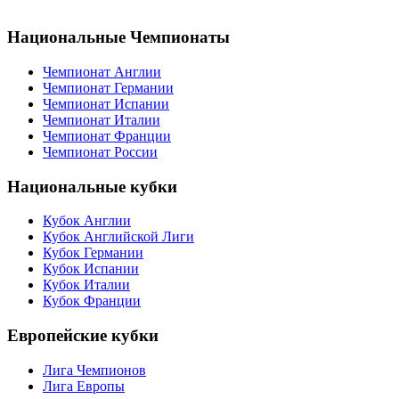
Национальные Чемпионаты
Чемпионат Англии
Чемпионат Германии
Чемпионат Испании
Чемпионат Италии
Чемпионат Франции
Чемпионат России
Национальные кубки
Кубок Англии
Кубок Английской Лиги
Кубок Германии
Кубок Испании
Кубок Италии
Кубок Франции
Европейские кубки
Лига Чемпионов
Лига Европы