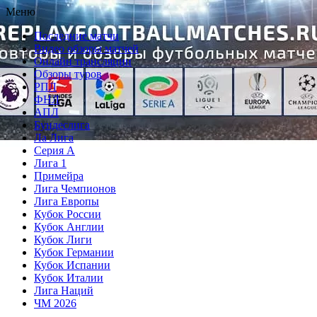
Перейти
Меню
к
Последние матчи
содержимому
Видео обзоры матчей
Онлайн трансляции
Обзоры туров
РПЛ
ФНЛ
АПЛ
Бундеслига
Ла Лига
Серия А
Лига 1
Примейра
Лига Чемпионов
Лига Европы
Кубок России
Кубок Англии
Кубок Лиги
Кубок Германии
Кубок Испании
Кубок Италии
Лига Наций
ЧМ 2026