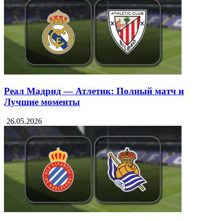
Реал Мадрид — Атлетик: Полный матч и
Лучшие моменты
26.05.2026