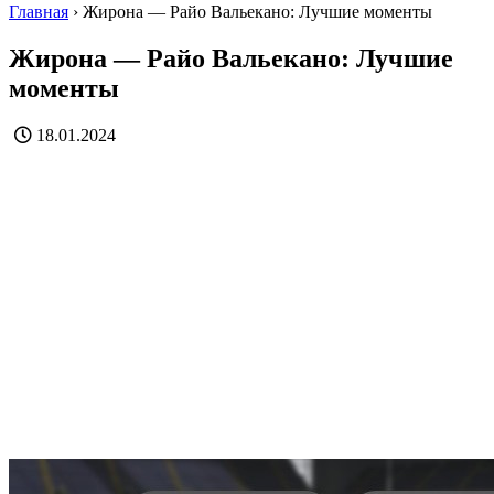
Главная
›
Жирона — Райо Вальекано: Лучшие моменты
Жирона — Райо Вальекано: Лучшие
моменты
18.01.2024