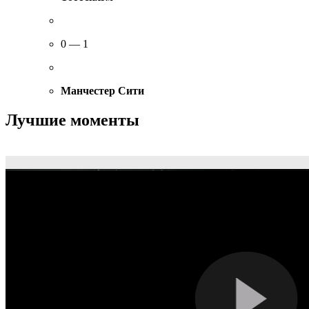
0 — 1
Манчестер Сити
Лучшие моменты