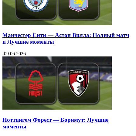
Манчестер Сити — Астон Вилла: Полный матч
и Лучшие моменты
09.06.2026
Ноттингем Форест — Борнмут: Лучшие
моменты