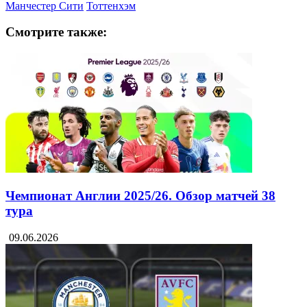
Манчестер Сити
Тоттенхэм
Смотрите также:
Чемпионат Англии 2025/26. Обзор матчей 38
тура
09.06.2026