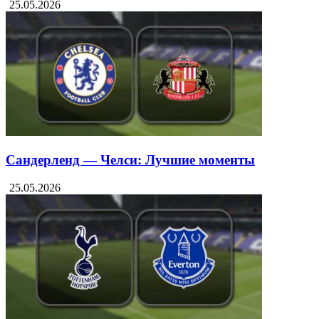
25.05.2026
Сандерленд — Челси: Лучшие моменты
25.05.2026