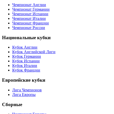
Чемпионат Англии
Чемпионат Германии
Чемпионат Испании
Чемпионат Италии
Чемпионат Франции
Чемпионат России
Национальные кубки
Кубок Англии
Кубок Английской Лиги
Кубок Германии
Кубок Испании
Кубок Италии
Кубок Франции
Европейские кубки
Лига Чемпионов
Лига Европы
Сборные