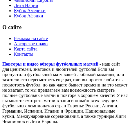
Чемпионат Европы
Лига Наций
Кубок Америки
Кубок Африки
О сайте
Реклама на сайте
Авторское право
Карта сайта
Контакты
Повторы и видео обзоры футбольных матчей
- наш сайт
для ценителей, знатоков и любителей футбола! Если вы
пропустили футбольный матч вашей любимой команды, или
захотели его пересмотреть еще раз, или вы просто любитель
посмотреть футбол, но как часто бывает времени на это может
не хватает, то мы предлагаем вам возможность смотреть
полные футбольные матчи в повторе в хорошем качесте! У нас
вы можете смотреть матчи в записи онлайн всех ведущих
футбольных чемпионатов стран Европы: России, Англии,
Германии, Испании, Италии и Франции. Национальные
кубки, Международные соревнования, а также турниры Лиги
Чемпионов и Лиги Европы.