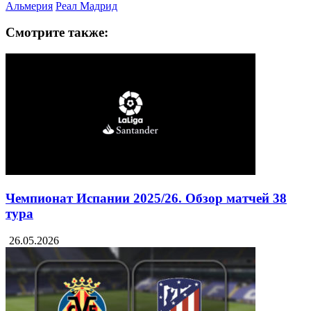
Альмерия
Реал Мадрид
Смотрите также:
Чемпионат Испании 2025/26. Обзор матчей 38
тура
26.05.2026