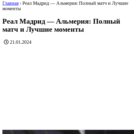
Главная
›
Реал Мадрид — Альмерия: Полный матч и Лучшие
моменты
Реал Мадрид — Альмерия: Полный
матч и Лучшие моменты
21.01.2024