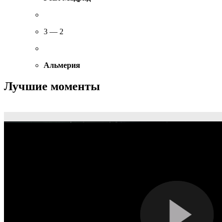
3 — 2
Альмерия
Лучшие моменты