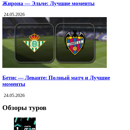
Жирона — Эльче: Лучшие моменты
24.05.2026
Бетис — Леванте: Полный матч и Лучшие
моменты
24.05.2026
Обзоры туров