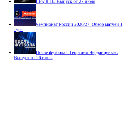
Шоу 8-16. Выпуск от 27 июля
Чемпионат России 2026/27. Обзор матчей 1
тура
После футбола с Георгием Черданцевым.
Выпуск от 26 июля