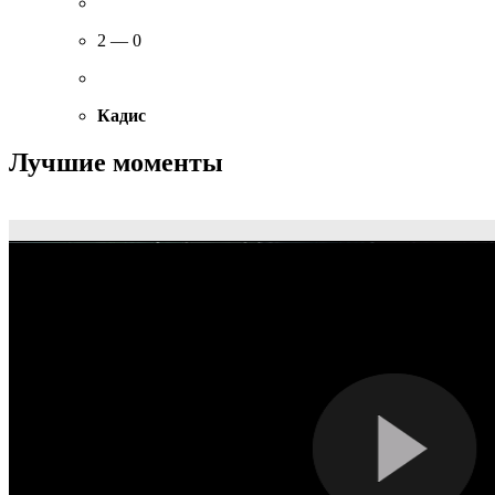
2 — 0
Кадис
Лучшие моменты