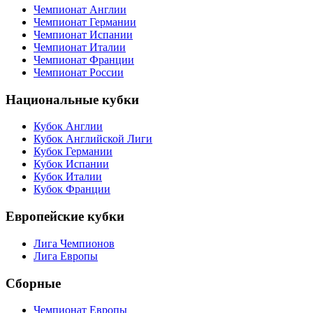
Чемпионат Англии
Чемпионат Германии
Чемпионат Испании
Чемпионат Италии
Чемпионат Франции
Чемпионат России
Национальные кубки
Кубок Англии
Кубок Английской Лиги
Кубок Германии
Кубок Испании
Кубок Италии
Кубок Франции
Европейские кубки
Лига Чемпионов
Лига Европы
Сборные
Чемпионат Европы