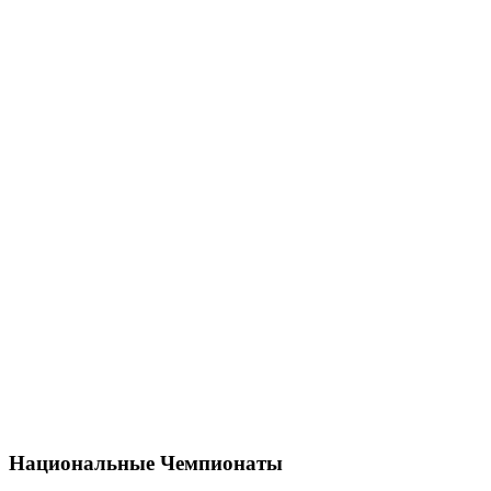
Национальные Чемпионаты