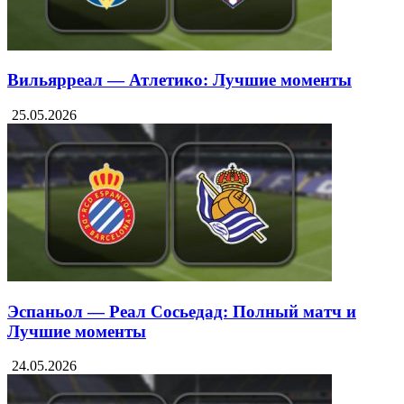
Вильярреал — Атлетико: Лучшие моменты
25.05.2026
Эспаньол — Реал Сосьедад: Полный матч и
Лучшие моменты
24.05.2026