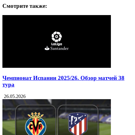
Смотрите также:
Чемпионат Испании 2025/26. Обзор матчей 38
тура
26.05.2026