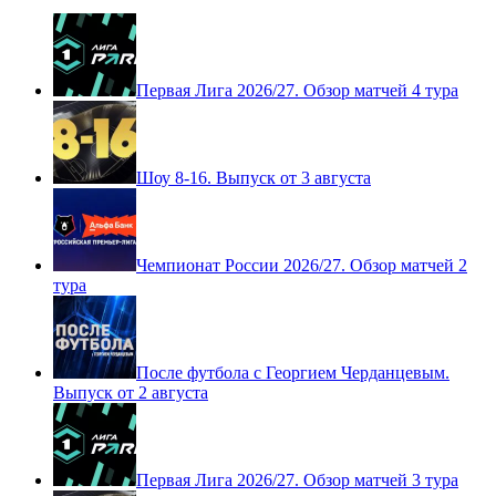
Первая Лига 2026/27. Обзор матчей 4 тура
Шоу 8-16. Выпуск от 3 августа
Чемпионат России 2026/27. Обзор матчей 2
тура
После футбола с Георгием Черданцевым.
Выпуск от 2 августа
Первая Лига 2026/27. Обзор матчей 3 тура