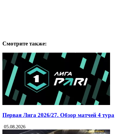
Смотрите также:
Первая Лига 2026/27. Обзор матчей 4 тура
05.08.2026