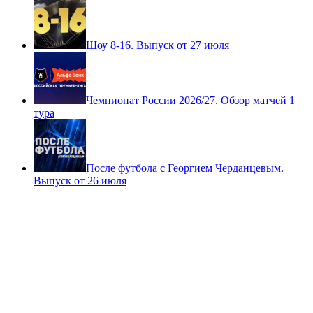
Шоу 8-16. Выпуск от 27 июля
Чемпионат России 2026/27. Обзор матчей 1
тура
После футбола с Георгием Черданцевым.
Выпуск от 26 июля