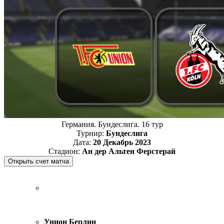
Германия. Бундеслига. 16 тур
Турнир:
Бундеслига
Дата:
20 Декабрь 2023
Стадион:
Ан дер Альтен Ферстерай
Унион Берлин