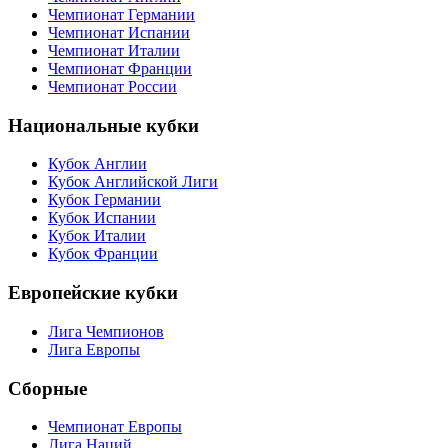
Чемпионат Германии
Чемпионат Испании
Чемпионат Италии
Чемпионат Франции
Чемпионат России
Национальные кубки
Кубок Англии
Кубок Английской Лиги
Кубок Германии
Кубок Испании
Кубок Италии
Кубок Франции
Европейские кубки
Лига Чемпионов
Лига Европы
Сборные
Чемпионат Европы
Лига Наций