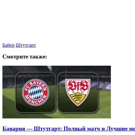
Байер
Штутгарт
Смотрите также:
Бавария — Штутгарт: Полный матч и Лучшие м