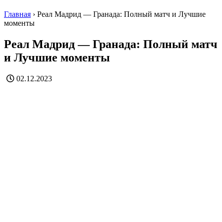
Главная
›
Реал Мадрид — Гранада: Полный матч и Лучшие
моменты
Реал Мадрид — Гранада: Полный матч
и Лучшие моменты
02.12.2023