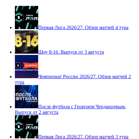
Первая Лига 2026/27. Обзор матчей 4 тура
Шоу 8-16. Выпуск от 3 августа
Чемпионат России 2026/27. Обзор матчей 2
тура
После футбола с Георгием Черданцевым.
Выпуск от 2 августа
Первая Лига 2026/27. Обзор матчей 3 тура