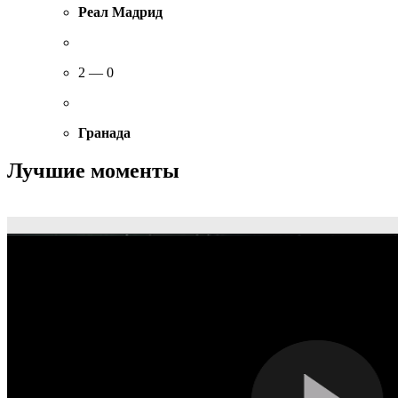
Реал Мадрид
2 — 0
Гранада
Лучшие моменты