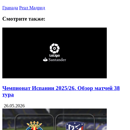
Гранада
Реал Мадрид
Смотрите также:
Чемпионат Испании 2025/26. Обзор матчей 38
тура
26.05.2026