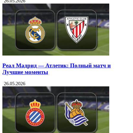
26.05.2026
Реал Мадрид — Атлетик: Полный матч и
Лучшие моменты
26.05.2026