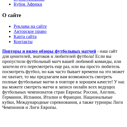
Кубок Африки
О сайте
Реклама на сайте
Авторское право
Карта сайта
Контакты
Повторы и видео обзоры футбольных матчей
- наш сайт
для ценителей, знатоков и любителей футбола! Если вы
пропустили футбольный матч вашей любимой команды, или
захотели его пересмотреть еще раз, или вы просто любитель
посмотреть футбол, но как часто бывает времени на это может
не хватает, то мы предлагаем вам возможность смотреть
полные футбольные матчи в повторе в хорошем качесте! У нас
вы можете смотреть матчи в записи онлайн всех ведущих
футбольных чемпионатов стран Европы: России, Англии,
Германии, Испании, Италии и Франции. Национальные
кубки, Международные соревнования, а также турниры Лиги
Чемпионов и Лиги Европы.