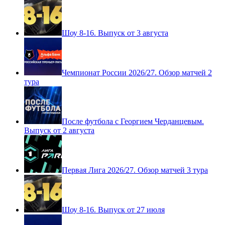
Шоу 8-16. Выпуск от 3 августа
Чемпионат России 2026/27. Обзор матчей 2
тура
После футбола с Георгием Черданцевым.
Выпуск от 2 августа
Первая Лига 2026/27. Обзор матчей 3 тура
Шоу 8-16. Выпуск от 27 июля