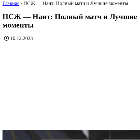
Главная
›
ПСЖ — Нант: Полный матч и Лучшие моменты
ПСЖ — Нант: Полный матч и Лучшие
моменты
10.12.2023