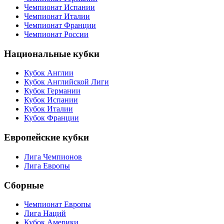
Чемпионат Испании
Чемпионат Италии
Чемпионат Франции
Чемпионат России
Национальные кубки
Кубок Англии
Кубок Английской Лиги
Кубок Германии
Кубок Испании
Кубок Италии
Кубок Франции
Европейские кубки
Лига Чемпионов
Лига Европы
Сборные
Чемпионат Европы
Лига Наций
Кубок Америки