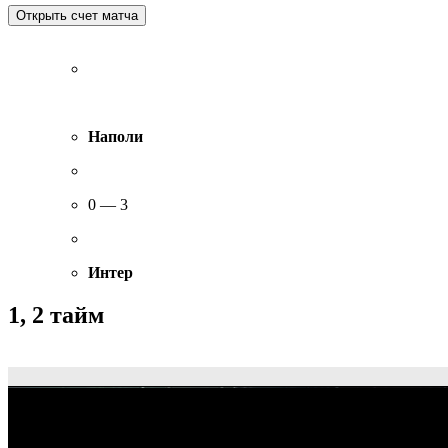
Наполи
0 — 3
Интер
1, 2 тайм