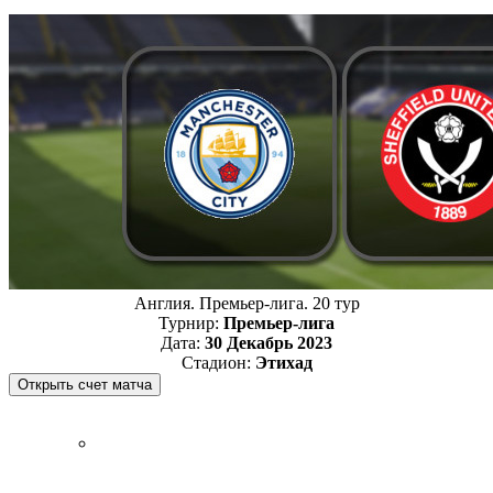
Англия. Премьер-лига. 20 тур
Турнир:
Премьер-лига
Дата:
30 Декабрь 2023
Стадион:
Этихад