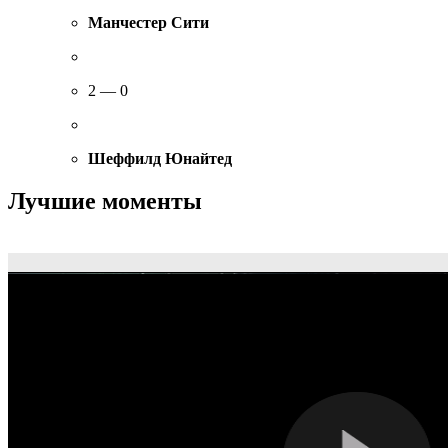
Манчестер Сити
2 — 0
Шеффилд Юнайтед
Лучшие моменты