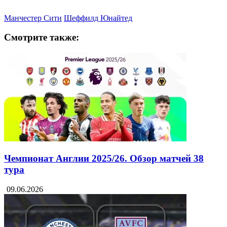
Манчестер Сити
Шеффилд Юнайтед
Смотрите также:
Чемпионат Англии 2025/26. Обзор матчей 38
тура
09.06.2026