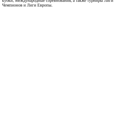
кубки, Международные соревнования, а также турниры Лиги
Чемпионов и Лиги Европы.