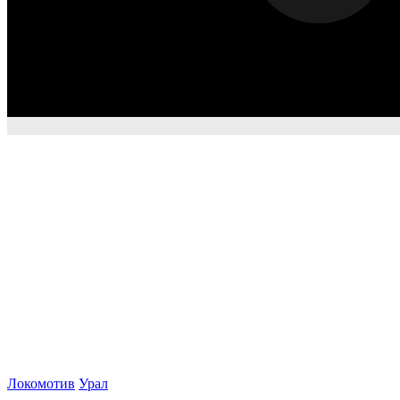
Локомотив
Урал