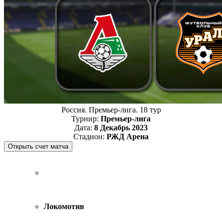
Россия. Премьер-лига. 18 тур
Турнир:
Премьер-лига
Дата:
8 Декабрь 2023
Стадион:
РЖД Арена
Локомотив