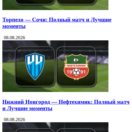
Торпедо — Сочи: Полный матч и Лучшие
моменты
08.08.2026
Нижний Новгород — Нефтехимик: Полный матч
и Лучшие моменты
08.08.2026