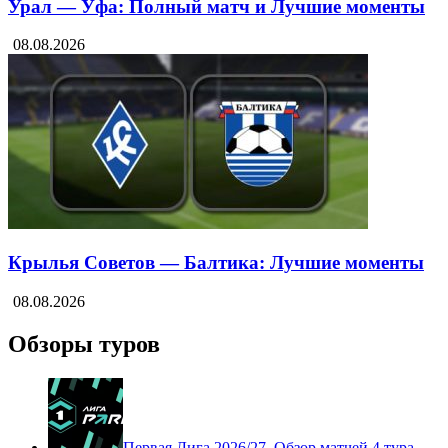
Урал — Уфа: Полный матч и Лучшие моменты
08.08.2026
Крылья Советов — Балтика: Лучшие моменты
08.08.2026
Обзоры туров
Первая Лига 2026/27. Обзор матчей 4 тура