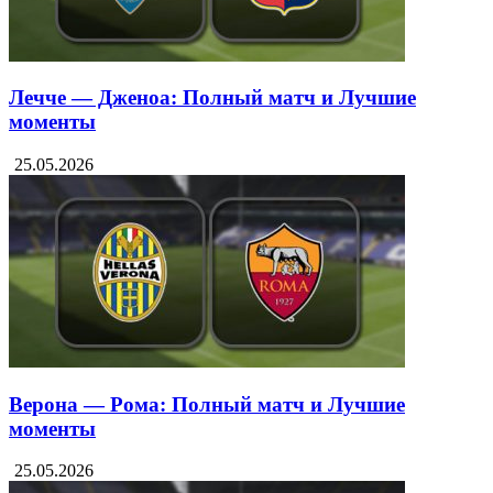
Лечче — Дженоа: Полный матч и Лучшие
моменты
25.05.2026
Верона — Рома: Полный матч и Лучшие
моменты
25.05.2026