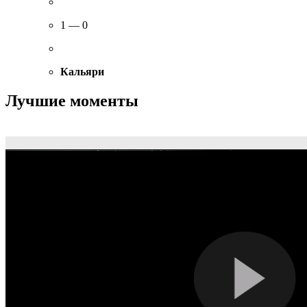
1 — 0
Кальяри
Лучшие моменты