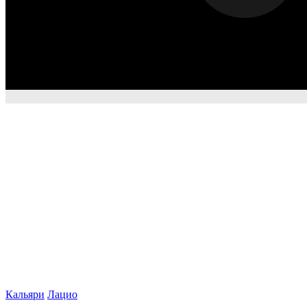
Кальяри
Лацио