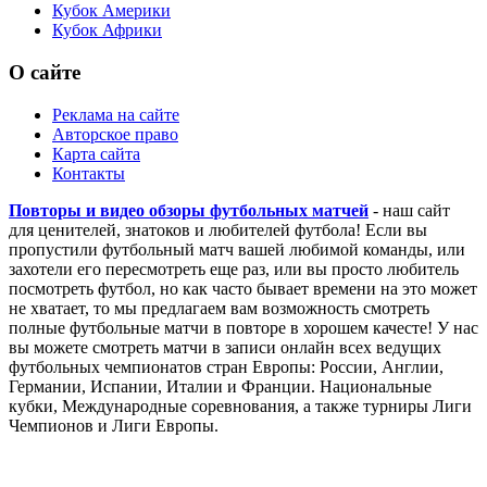
Кубок Америки
Кубок Африки
О сайте
Реклама на сайте
Авторское право
Карта сайта
Контакты
Повторы и видео обзоры футбольных матчей
- наш сайт
для ценителей, знатоков и любителей футбола! Если вы
пропустили футбольный матч вашей любимой команды, или
захотели его пересмотреть еще раз, или вы просто любитель
посмотреть футбол, но как часто бывает времени на это может
не хватает, то мы предлагаем вам возможность смотреть
полные футбольные матчи в повторе в хорошем качесте! У нас
вы можете смотреть матчи в записи онлайн всех ведущих
футбольных чемпионатов стран Европы: России, Англии,
Германии, Испании, Италии и Франции. Национальные
кубки, Международные соревнования, а также турниры Лиги
Чемпионов и Лиги Европы.