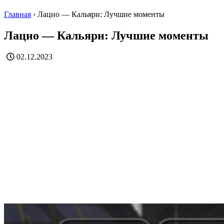
Главная
›
Лацио — Кальяри: Лучшие моменты
Лацио — Кальяри: Лучшие моменты
02.12.2023