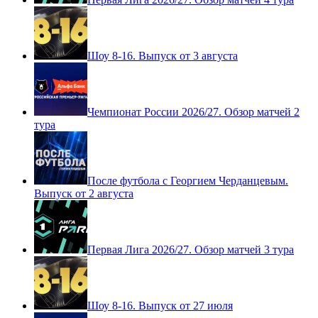
Шоу 8-16. Выпуск от 3 августа
Чемпионат России 2026/27. Обзор матчей 2
тура
После футбола с Георгием Черданцевым.
Выпуск от 2 августа
Первая Лига 2026/27. Обзор матчей 3 тура
Шоу 8-16. Выпуск от 27 июля