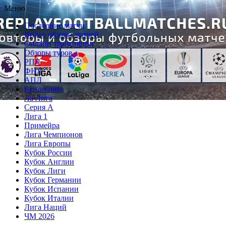
Перейти
Меню
к
Последние матчи
содержимому
Видео обзоры матчей
Онлайн трансляции
Обзоры туров
РПЛ
ФНЛ
АПЛ
Бундеслига
Ла Лига
Серия А
Лига 1
Примейра
Лига Чемпионов
Лига Европы
Кубок России
Кубок Англии
Кубок Лиги
Кубок Германии
Кубок Испании
Кубок Италии
Лига Наций
ЧМ 2026