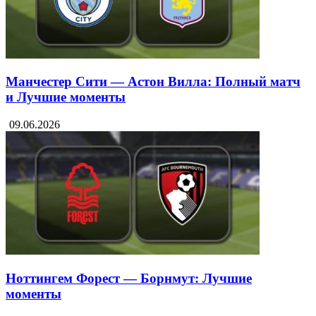
Манчестер Сити — Астон Вилла: Полный матч
и Лучшие моменты
09.06.2026
Ноттингем Форест — Борнмут: Лучшие
моменты