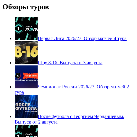
Обзоры туров
Первая Лига 2026/27. Обзор матчей 4 тура
Шоу 8-16. Выпуск от 3 августа
Чемпионат России 2026/27. Обзор матчей 2
тура
После футбола с Георгием Черданцевым.
Выпуск от 2 августа