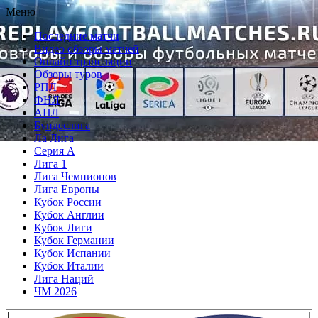
Перейти
Меню
к
Последние матчи
содержимому
Видео обзоры матчей
Онлайн трансляции
Обзоры туров
РПЛ
ФНЛ
АПЛ
Бундеслига
Ла Лига
Серия А
Лига 1
Лига Чемпионов
Лига Европы
Кубок России
Кубок Англии
Кубок Лиги
Кубок Германии
Кубок Испании
Кубок Италии
Лига Наций
ЧМ 2026