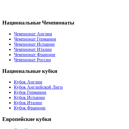
Национальные Чемпионаты
Чемпионат Англии
Чемпионат Германии
Чемпионат Испании
Чемпионат Италии
Чемпионат Франции
Чемпионат России
Национальные кубки
Кубок Англии
Кубок Английской Лиги
Кубок Германии
Кубок Испании
Кубок Италии
Кубок Франции
Европейские кубки