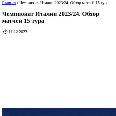
Главная
›
Чемпионат Италии 2023/24. Обзор матчей 15 тура
Чемпионат Италии 2023/24. Обзор
матчей 15 тура
11.12.2023