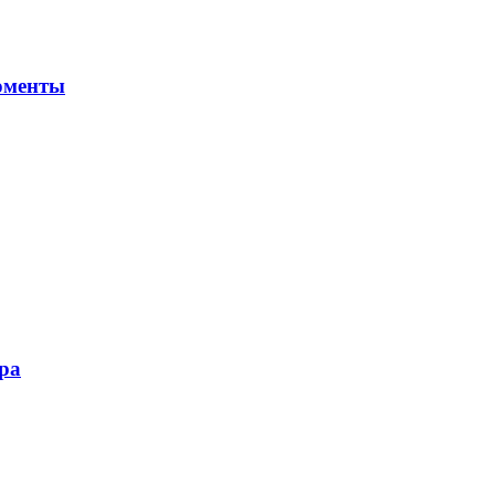
оменты
ра