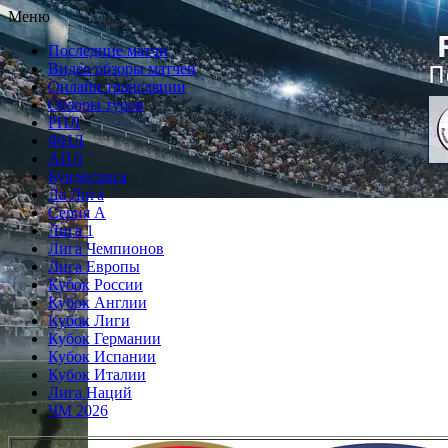
Перейти
Меню
к
Последние матчи
содержимому
Видео обзоры матчей
Онлайн трансляции
Обзоры туров
РПЛ
ФНЛ
АПЛ
Бундеслига
Ла Лига
Серия А
Лига 1
Лига Чемпионов
Лига Европы
Кубок России
Кубок Англии
Кубок Лиги
Кубок Германии
Кубок Испании
Кубок Италии
Лига Наций
ЧМ 2026