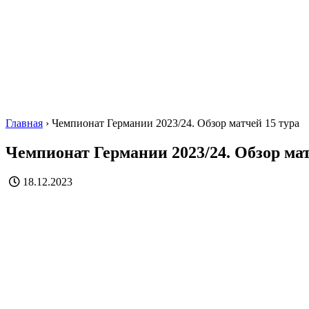
Главная
›
Чемпионат Германии 2023/24. Обзор матчей 15 тура
Чемпионат Германии 2023/24. Обзор мат
18.12.2023