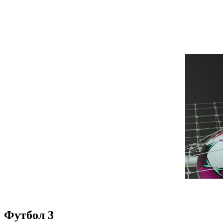
Футбол 3