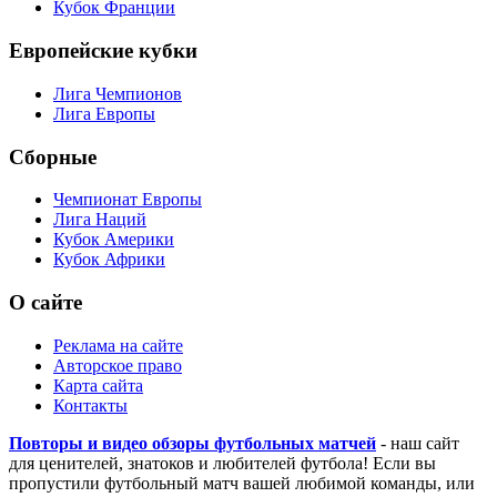
Кубок Франции
Европейские кубки
Лига Чемпионов
Лига Европы
Сборные
Чемпионат Европы
Лига Наций
Кубок Америки
Кубок Африки
О сайте
Реклама на сайте
Авторское право
Карта сайта
Контакты
Повторы и видео обзоры футбольных матчей
- наш сайт
для ценителей, знатоков и любителей футбола! Если вы
пропустили футбольный матч вашей любимой команды, или