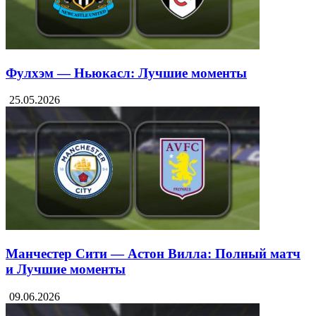
Фулхэм — Ньюкасл: Лучшие моменты
25.05.2026
Манчестер Сити — Астон Вилла: Полный матч
и Лучшие моменты
09.06.2026