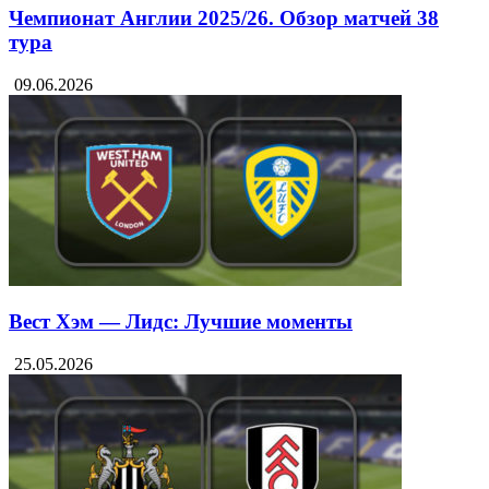
Чемпионат Англии 2025/26. Обзор матчей 38
тура
09.06.2026
Вест Хэм — Лидс: Лучшие моменты
25.05.2026