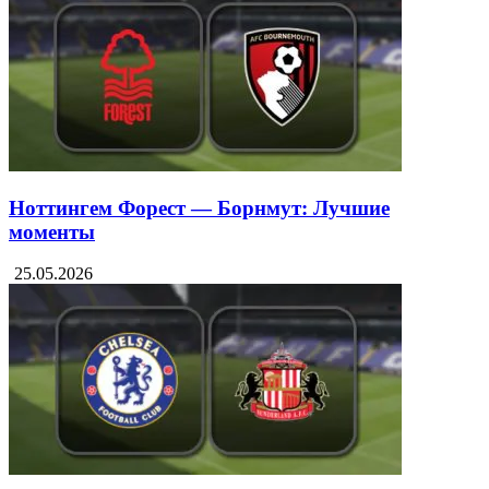
Ноттингем Форест — Борнмут: Лучшие
моменты
25.05.2026