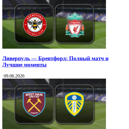
Кристал Пэлас — Арсенал: Полный матч и
Лучшие моменты
09.06.2026
Ливерпуль — Брентфорд: Полный матч и
Лучшие моменты
09.06.2026