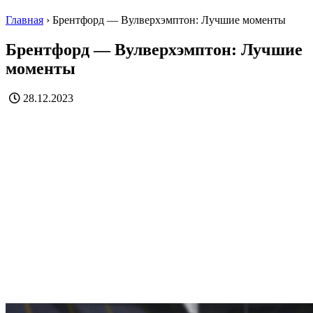
Главная
›
Брентфорд — Вулверхэмптон: Лучшие моменты
Брентфорд — Вулверхэмптон: Лучшие
моменты
28.12.2023