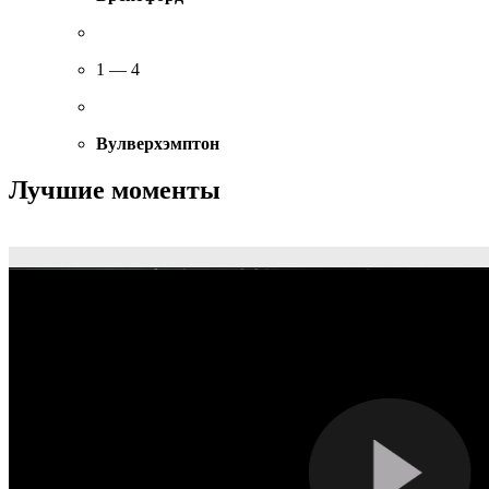
Брентфорд
1 — 4
Вулверхэмптон
Лучшие моменты