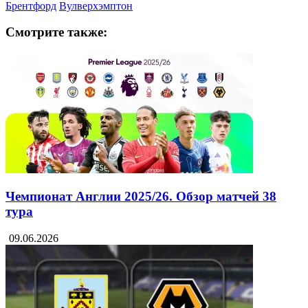
Брентфорд
Вулверхэмптон
Смотрите также:
Чемпионат Англии 2025/26. Обзор матчей 38
тура
09.06.2026