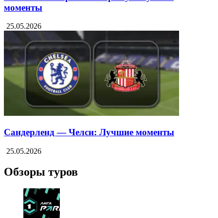
моменты
25.05.2026
Сандерленд — Челси: Лучшие моменты
25.05.2026
Обзоры туров