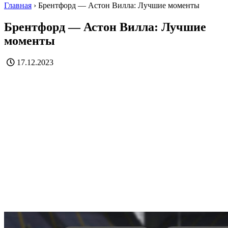
Главная
›
Брентфорд — Астон Вилла: Лучшие моменты
Брентфорд — Астон Вилла: Лучшие
моменты
17.12.2023