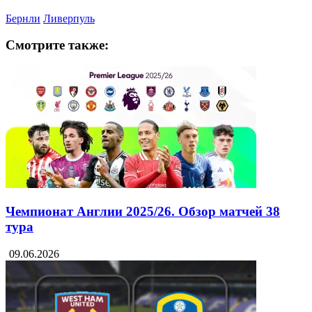
Бернли
Ливерпуль
Смотрите также:
Чемпионат Англии 2025/26. Обзор матчей 38
тура
09.06.2026