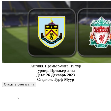
Англия. Премьер-лига. 19 тур
Турнир:
Премьер-лига
Дата:
26 Декабрь 2023
Стадион:
Турф Муур