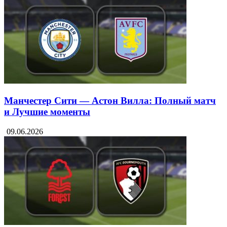
Манчестер Сити — Астон Вилла: Полный матч
и Лучшие моменты
09.06.2026