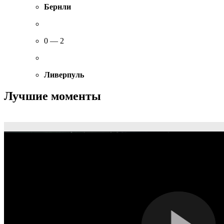
Бернли
0 — 2
Ливерпуль
Лучшие моменты