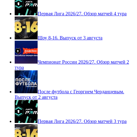
Первая Лига 2026/27. Обзор матчей 4 тура
Шоу 8-16. Выпуск от 3 августа
Чемпионат России 2026/27. Обзор матчей 2
тура
После футбола с Георгием Черданцевым.
Выпуск от 2 августа
Первая Лига 2026/27. Обзор матчей 3 тура