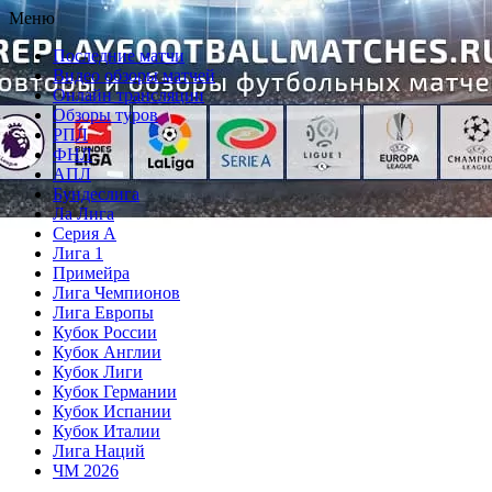
Перейти
Меню
к
Последние матчи
содержимому
Видео обзоры матчей
Онлайн трансляции
Обзоры туров
РПЛ
ФНЛ
АПЛ
Бундеслига
Ла Лига
Серия А
Лига 1
Примейра
Лига Чемпионов
Лига Европы
Кубок России
Кубок Англии
Кубок Лиги
Кубок Германии
Кубок Испании
Кубок Италии
Лига Наций
ЧМ 2026