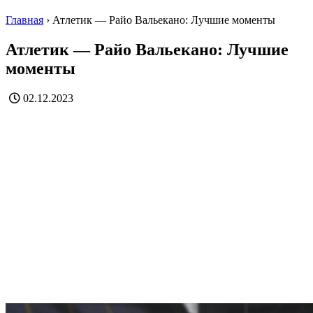
Главная
›
Атлетик — Райо Вальекано: Лучшие моменты
Атлетик — Райо Вальекано: Лучшие
моменты
02.12.2023