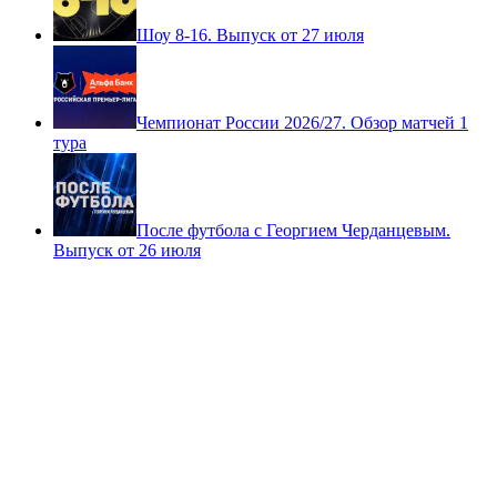
Шоу 8-16. Выпуск от 27 июля
Чемпионат России 2026/27. Обзор матчей 1
тура
После футбола с Георгием Черданцевым.
Выпуск от 26 июля