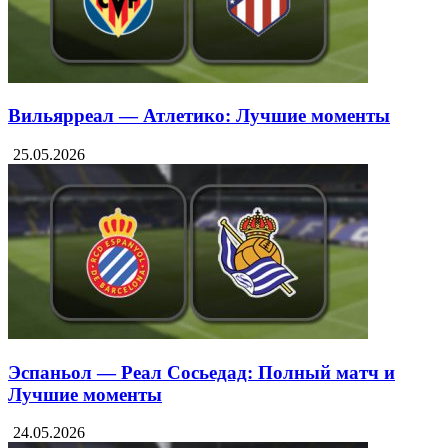
Вильярреал — Атлетико: Лучшие моменты
25.05.2026
Эспаньол — Реал Сосьедад: Полный матч и
Лучшие моменты
24.05.2026