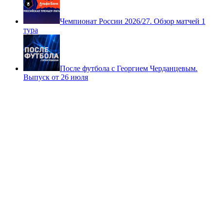
Чемпионат России 2026/27. Обзор матчей 1
тура
После футбола с Георгием Черданцевым.
Выпуск от 26 июля