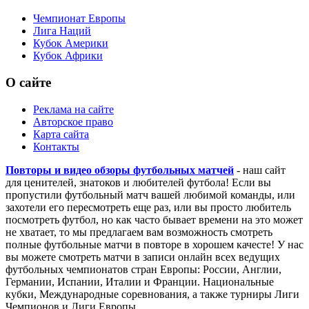
Чемпионат Европы
Лига Наций
Кубок Америки
Кубок Африки
О сайте
Реклама на сайте
Авторское право
Карта сайта
Контакты
Повторы и видео обзоры футбольных матчей
- наш сайт
для ценителей, знатоков и любителей футбола! Если вы
пропустили футбольный матч вашей любимой команды, или
захотели его пересмотреть еще раз, или вы просто любитель
посмотреть футбол, но как часто бывает времени на это может
не хватает, то мы предлагаем вам возможность смотреть
полные футбольные матчи в повторе в хорошем качесте! У нас
вы можете смотреть матчи в записи онлайн всех ведущих
футбольных чемпионатов стран Европы: России, Англии,
Германии, Испании, Италии и Франции. Национальные
кубки, Международные соревнования, а также турниры Лиги
Чемпионов и Лиги Европы.