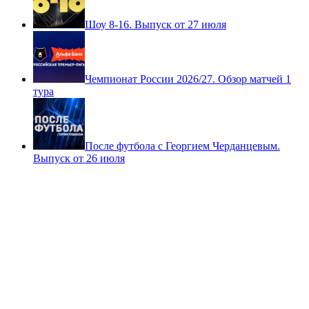
Шоу 8-16. Выпуск от 27 июля
Чемпионат России 2026/27. Обзор матчей 1
тура
После футбола с Георгием Черданцевым.
Выпуск от 26 июля