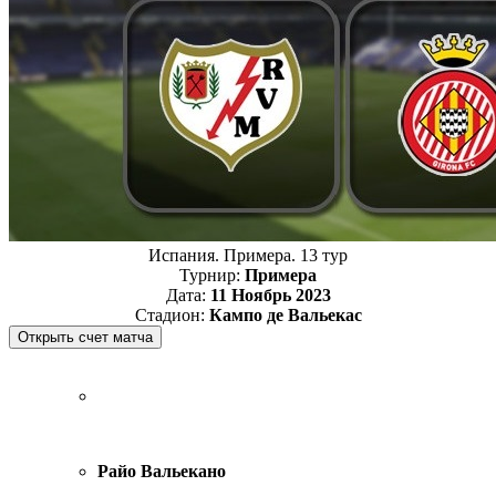
Испания. Примера. 13 тур
Турнир:
Примера
Дата:
11 Ноябрь 2023
Стадион:
Кампо де Вальекас
Райо Вальекано