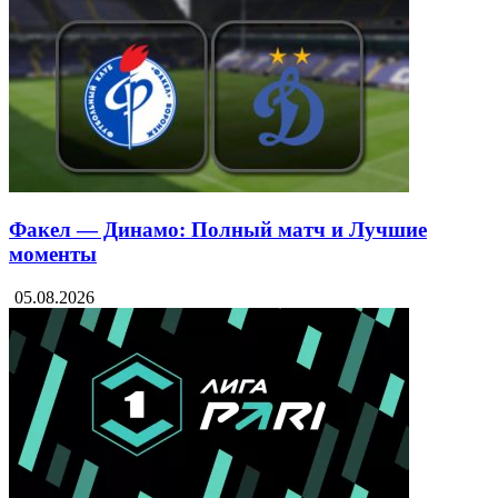
Факел — Динамо: Полный матч и Лучшие
моменты
05.08.2026