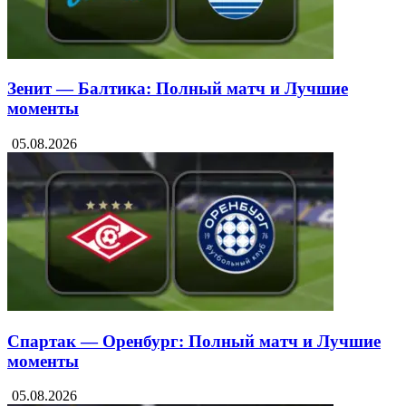
Зенит — Балтика: Полный матч и Лучшие
моменты
05.08.2026
Спартак — Оренбург: Полный матч и Лучшие
моменты
05.08.2026