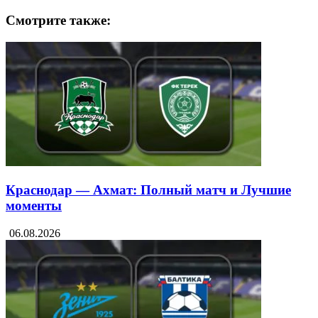
Смотрите также:
Краснодар — Ахмат: Полный матч и Лучшие
моменты
06.08.2026