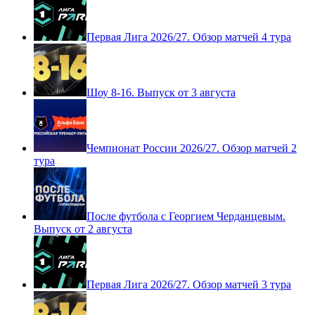
Первая Лига 2026/27. Обзор матчей 4 тура
Шоу 8-16. Выпуск от 3 августа
Чемпионат России 2026/27. Обзор матчей 2
тура
После футбола с Георгием Черданцевым.
Выпуск от 2 августа
Первая Лига 2026/27. Обзор матчей 3 тура