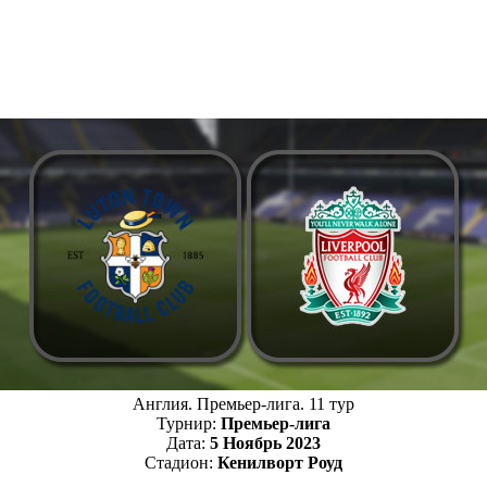
Англия. Премьер-лига. 11 тур
Турнир:
Премьер-лига
Дата:
5 Ноябрь 2023
Стадион:
Кенилворт Роуд