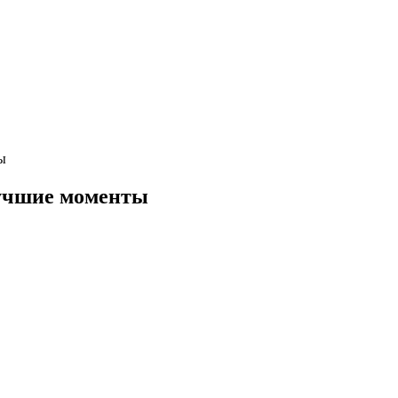
ы
учшие моменты