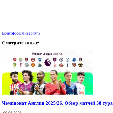
Брентфорд
Ливерпуль
Смотрите также:
Чемпионат Англии 2025/26. Обзор матчей 38 тура
09.06.2026