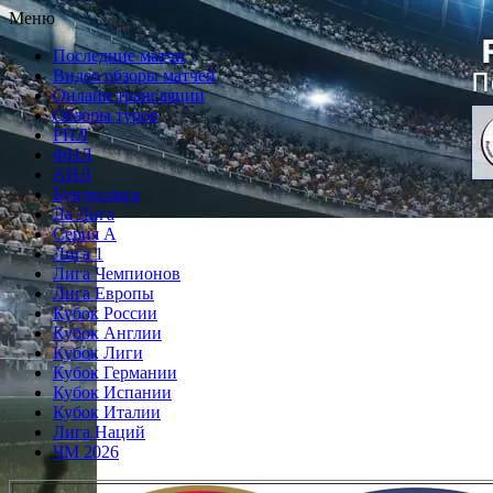
Перейти
Меню
к
Последние матчи
содержимому
Видео обзоры матчей
Онлайн трансляции
Обзоры туров
РПЛ
ФНЛ
АПЛ
Бундеслига
Ла Лига
Серия А
Лига 1
Лига Чемпионов
Лига Европы
Кубок России
Кубок Англии
Кубок Лиги
Кубок Германии
Кубок Испании
Кубок Италии
Лига Наций
ЧМ 2026