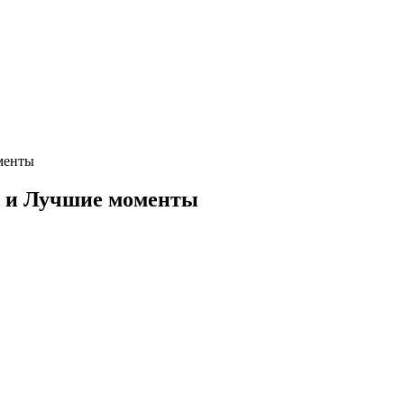
менты
 и Лучшие моменты