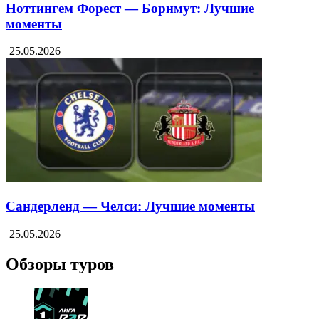
Ноттингем Форест — Борнмут: Лучшие
моменты
25.05.2026
Сандерленд — Челси: Лучшие моменты
25.05.2026
Обзоры туров