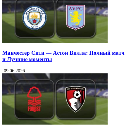
Манчестер Сити — Астон Вилла: Полный матч
и Лучшие моменты
09.06.2026