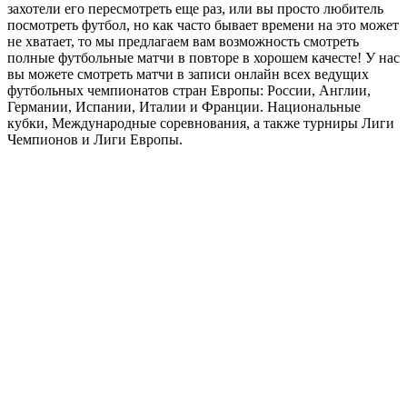
захотели его пересмотреть еще раз, или вы просто любитель
посмотреть футбол, но как часто бывает времени на это может
не хватает, то мы предлагаем вам возможность смотреть
полные футбольные матчи в повторе в хорошем качесте! У нас
вы можете смотреть матчи в записи онлайн всех ведущих
футбольных чемпионатов стран Европы: России, Англии,
Германии, Испании, Италии и Франции. Национальные
кубки, Международные соревнования, а также турниры Лиги
Чемпионов и Лиги Европы.