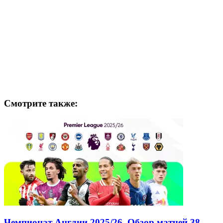
Смотрите также:
Чемпионат Англии 2025/26. Обзор матчей 38