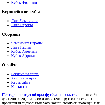
Кубок Франции
Европейские кубки
Лига Чемпионов
Лига Европы
Сборные
Чемпионат Европы
Лига Наций
Кубок Америки
Кубок Африки
О сайте
Реклама на сайте
Авторское право
Карта сайта
Контакты
Повторы и видео обзоры футбольных матчей
- наш сайт
для ценителей, знатоков и любителей футбола! Если вы
пропустили футбольный матч вашей любимой команды, или