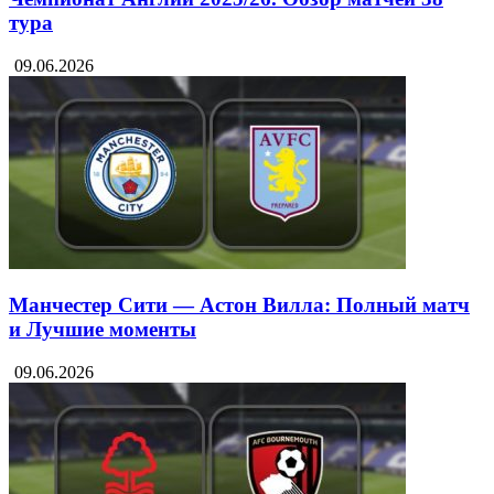
тура
09.06.2026
Манчестер Сити — Астон Вилла: Полный матч
и Лучшие моменты
09.06.2026