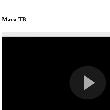
Матч ТВ