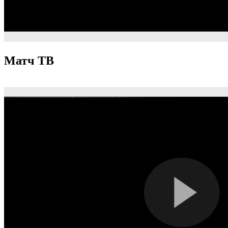
Матч ТВ