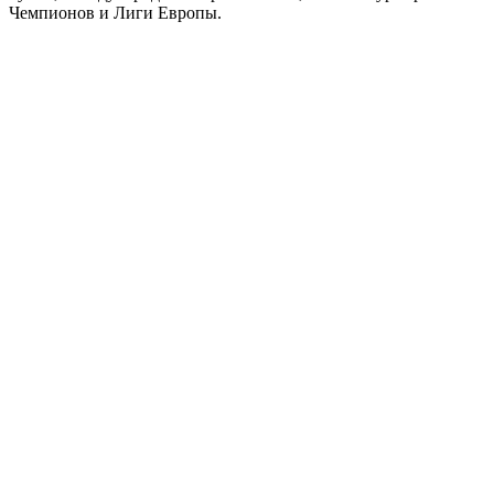
Чемпионов и Лиги Европы.