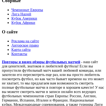
Сборные
Чемпионат Европы
Лига Наций
Кубок Америки
Кубок Африки
О сайте
Реклама на сайте
Авторское право
Карта сайта
Контакты
Повторы и видео обзоры футбольных матчей
- наш сайт
для ценителей, знатоков и любителей футбола! Если вы
пропустили футбольный матч вашей любимой команды, или
захотели его пересмотреть еще раз, или вы просто любитель
посмотреть футбол, но как часто бывает времени на это может
не хватает, то мы предлагаем вам возможность смотреть
полные футбольные матчи в повторе в хорошем качесте! У нас
вы можете смотреть матчи в записи онлайн всех ведущих
футбольных чемпионатов стран Европы: России, Англии,
Германии, Испании, Италии и Франции. Национальные
кубки, Международные соревнования, а также турниры Лиги