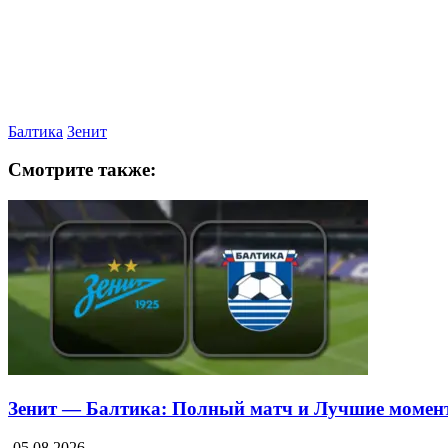
Балтика
Зенит
Смотрите также:
Зенит — Балтика: Полный матч и Лучшие момен
05.08.2026