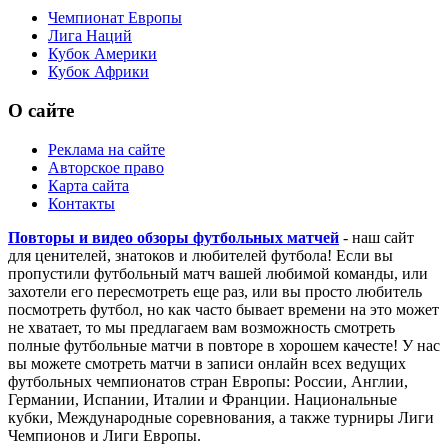
Чемпионат Европы
Лига Наций
Кубок Америки
Кубок Африки
О сайте
Реклама на сайте
Авторское право
Карта сайта
Контакты
Повторы и видео обзоры футбольных матчей
- наш сайт
для ценителей, знатоков и любителей футбола! Если вы
пропустили футбольный матч вашей любимой команды, или
захотели его пересмотреть еще раз, или вы просто любитель
посмотреть футбол, но как часто бывает времени на это может
не хватает, то мы предлагаем вам возможность смотреть
полные футбольные матчи в повторе в хорошем качесте! У нас
вы можете смотреть матчи в записи онлайн всех ведущих
футбольных чемпионатов стран Европы: России, Англии,
Германии, Испании, Италии и Франции. Национальные
кубки, Международные соревнования, а также турниры Лиги
Чемпионов и Лиги Европы.