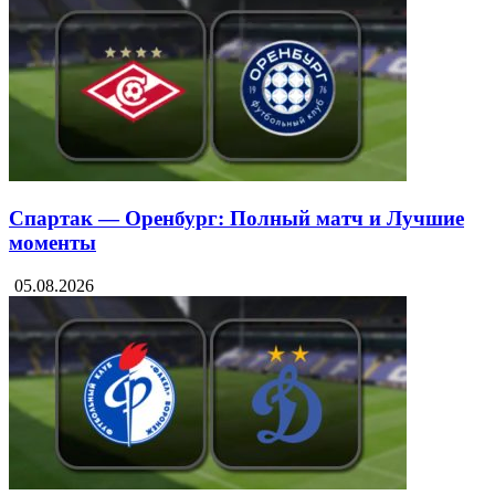
Спартак — Оренбург: Полный матч и Лучшие
моменты
05.08.2026