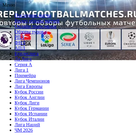
Перейти
Меню
к
Последние матчи
содержимому
Видео обзоры матчей
Онлайн трансляции
Обзоры туров
РПЛ
ФНЛ
АПЛ
Бундеслига
Ла Лига
Серия А
Лига 1
Примейра
Лига Чемпионов
Лига Европы
Кубок России
Кубок Англии
Кубок Лиги
Кубок Германии
Кубок Испании
Кубок Италии
Лига Наций
ЧМ 2026