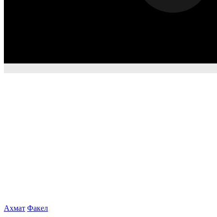
Ахмат
Факел