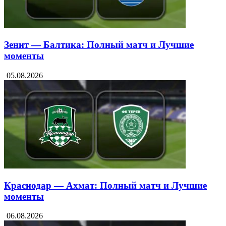
Зенит — Балтика: Полный матч и Лучшие
моменты
05.08.2026
Краснодар — Ахмат: Полный матч и Лучшие
моменты
06.08.2026