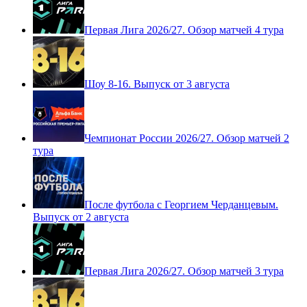
Первая Лига 2026/27. Обзор матчей 4 тура
Шоу 8-16. Выпуск от 3 августа
Чемпионат России 2026/27. Обзор матчей 2
тура
После футбола с Георгием Черданцевым.
Выпуск от 2 августа
Первая Лига 2026/27. Обзор матчей 3 тура