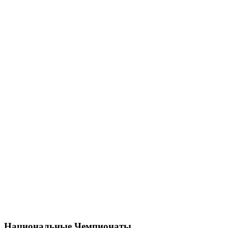
Национальные Чемпионаты