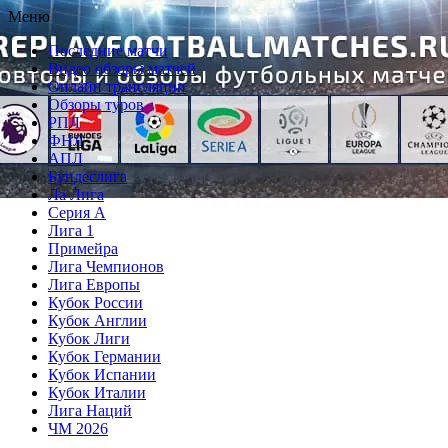
Перейти
Меню
к
Последние матчи
содержимому
Видео обзоры матчей
Онлайн трансляции
Обзоры туров
РПЛ
ФНЛ
АПЛ
Бундеслига
Ла Лига
Серия А
Лига 1
Примейра
Лига Чемпионов
Лига Европы
Кубок России
Кубок Англии
Кубок Лиги
Кубок Германии
Кубок Испании
Кубок Италии
Лига Наций
ЧМ 2026