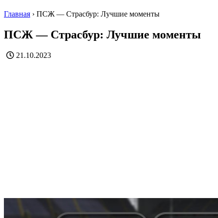
Главная
›
ПСЖ — Страсбур: Лучшие моменты
ПСЖ — Страсбур: Лучшие моменты
21.10.2023