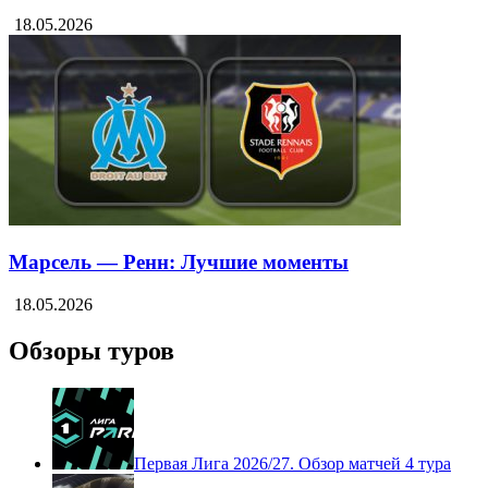
18.05.2026
Марсель — Ренн: Лучшие моменты
18.05.2026
Обзоры туров
Первая Лига 2026/27. Обзор матчей 4 тура