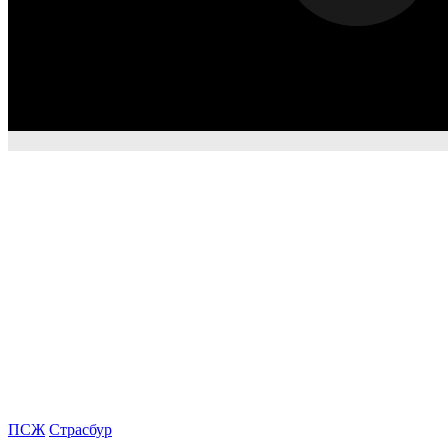
ПСЖ
Страсбур