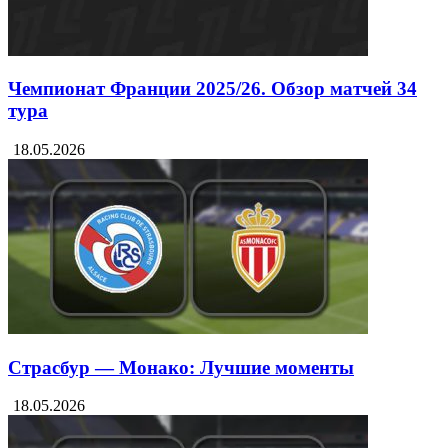
Чемпионат Франции 2025/26. Обзор матчей 34
тура
18.05.2026
Страсбур — Монако: Лучшие моменты
18.05.2026