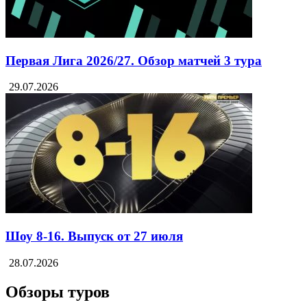
Первая Лига 2026/27. Обзор матчей 3 тура
29.07.2026
Шоу 8-16. Выпуск от 27 июля
28.07.2026
Обзоры туров