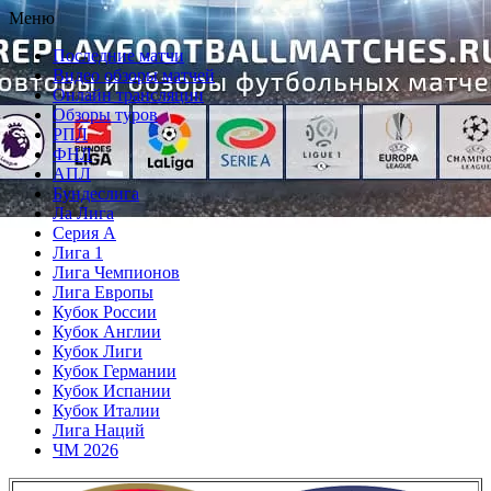
Перейти
Меню
к
Последние матчи
содержимому
Видео обзоры матчей
Онлайн трансляции
Обзоры туров
РПЛ
ФНЛ
АПЛ
Бундеслига
Ла Лига
Серия А
Лига 1
Лига Чемпионов
Лига Европы
Кубок России
Кубок Англии
Кубок Лиги
Кубок Германии
Кубок Испании
Кубок Италии
Лига Наций
ЧМ 2026