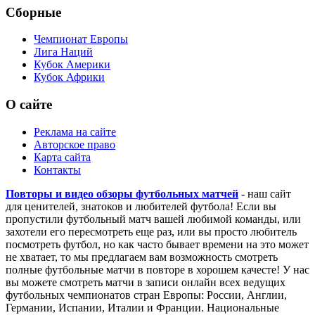
Сборные
Чемпионат Европы
Лига Наций
Кубок Америки
Кубок Африки
О сайте
Реклама на сайте
Авторское право
Карта сайта
Контакты
Повторы и видео обзоры футбольных матчей
- наш сайт
для ценителей, знатоков и любителей футбола! Если вы
пропустили футбольный матч вашей любимой команды, или
захотели его пересмотреть еще раз, или вы просто любитель
посмотреть футбол, но как часто бывает времени на это может
не хватает, то мы предлагаем вам возможность смотреть
полные футбольные матчи в повторе в хорошем качесте! У нас
вы можете смотреть матчи в записи онлайн всех ведущих
футбольных чемпионатов стран Европы: России, Англии,
Германии, Испании, Италии и Франции. Национальные