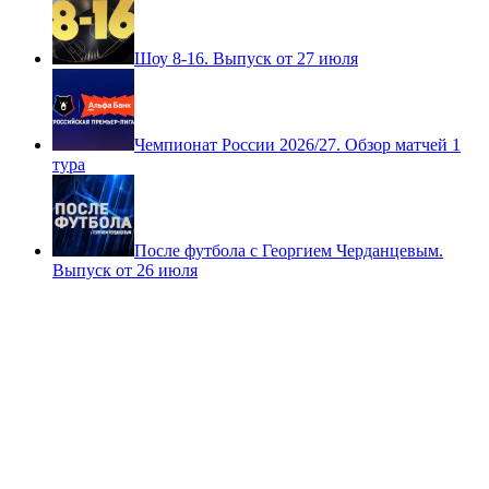
Шоу 8-16. Выпуск от 27 июля
Чемпионат России 2026/27. Обзор матчей 1
тура
После футбола с Георгием Черданцевым.
Выпуск от 26 июля