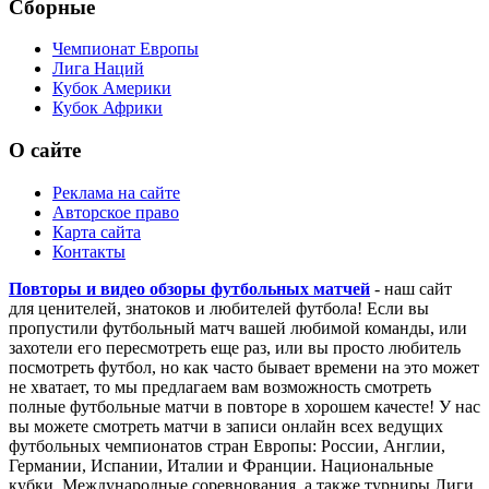
Сборные
Чемпионат Европы
Лига Наций
Кубок Америки
Кубок Африки
О сайте
Реклама на сайте
Авторское право
Карта сайта
Контакты
Повторы и видео обзоры футбольных матчей
- наш сайт
для ценителей, знатоков и любителей футбола! Если вы
пропустили футбольный матч вашей любимой команды, или
захотели его пересмотреть еще раз, или вы просто любитель
посмотреть футбол, но как часто бывает времени на это может
не хватает, то мы предлагаем вам возможность смотреть
полные футбольные матчи в повторе в хорошем качесте! У нас
вы можете смотреть матчи в записи онлайн всех ведущих
футбольных чемпионатов стран Европы: России, Англии,
Германии, Испании, Италии и Франции. Национальные
кубки, Международные соревнования, а также турниры Лиги