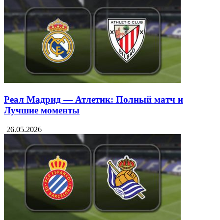
Реал Мадрид — Атлетик: Полный матч и
Лучшие моменты
26.05.2026