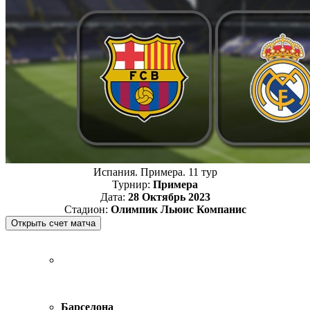
Испания. Примера. 11 тур
Турнир:
Примера
Дата:
28 Октябрь 2023
Стадион:
Олимпик Льюис Компанис
Барселона