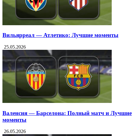
Вильярреал — Атлетико: Лучшие моменты
25.05.2026
Валенсия — Барселона: Полный матч и Лучшие
моменты
26.05.2026