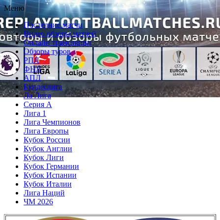
Перейти
Меню
к
Последние матчи
содержимому
Видео обзоры матчей
Онлайн трансляции
Обзоры туров
РПЛ
ФНЛ
АПЛ
Бундеслига
Ла Лига
Серия А
Лига 1
Лига Чемпионов
Лига Европы
Кубок России
Кубок Англии
Кубок Лиги
Кубок Германии
Кубок Испании
Кубок Италии
Лига Наций
ЧМ 2026