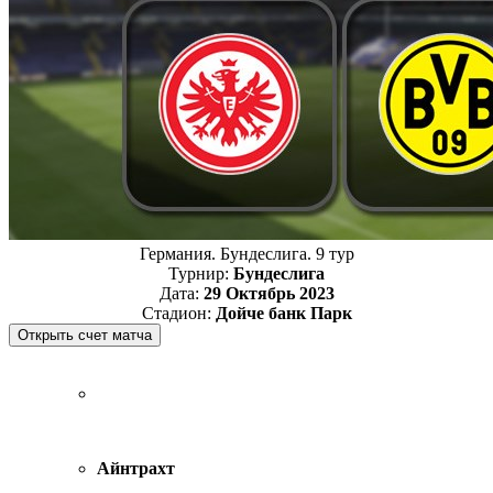
Германия. Бундеслига. 9 тур
Турнир:
Бундеслига
Дата:
29 Октябрь 2023
Стадион:
Дойче банк Парк
Айнтрахт