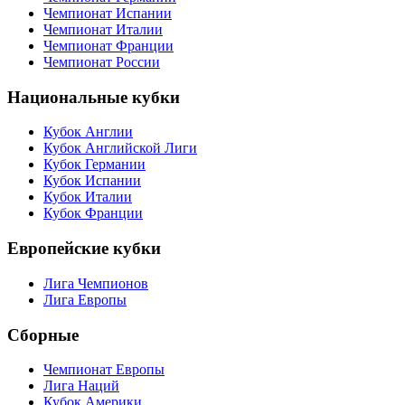
Чемпионат Испании
Чемпионат Италии
Чемпионат Франции
Чемпионат России
Национальные кубки
Кубок Англии
Кубок Английской Лиги
Кубок Германии
Кубок Испании
Кубок Италии
Кубок Франции
Европейские кубки
Лига Чемпионов
Лига Европы
Сборные
Чемпионат Европы
Лига Наций
Кубок Америки