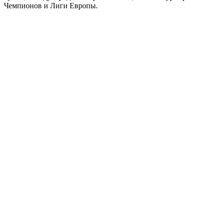
Чемпионов и Лиги Европы.