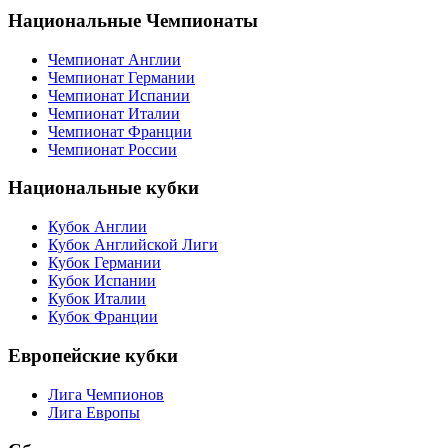
Национальные Чемпионаты
Чемпионат Англии
Чемпионат Германии
Чемпионат Испании
Чемпионат Италии
Чемпионат Франции
Чемпионат России
Национальные кубки
Кубок Англии
Кубок Английской Лиги
Кубок Германии
Кубок Испании
Кубок Италии
Кубок Франции
Европейские кубки
Лига Чемпионов
Лига Европы