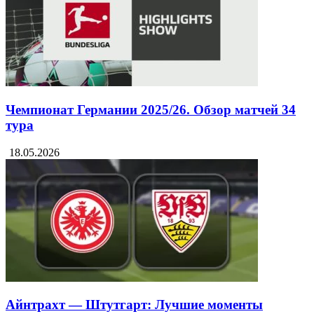
Чемпионат Германии 2025/26. Обзор матчей 34
тура
18.05.2026
Айнтрахт — Штутгарт: Лучшие моменты