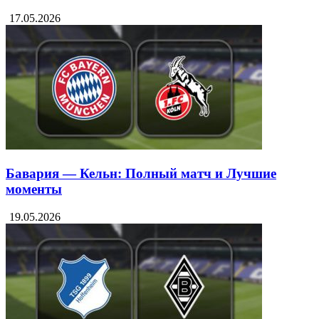
17.05.2026
Бавария — Кельн: Полный матч и Лучшие
моменты
19.05.2026