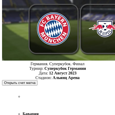
Германия. Суперкубок. Финал
Турнир:
Суперкубок Германии
Дата:
12 Август 2023
Стадион:
Альянц Арена
Бавария