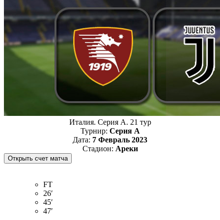
Италия. Серия А. 21 тур
Турнир:
Серия А
Дата:
7 Февраль 2023
Стадион:
Ареки
FT
26′
45′
47′