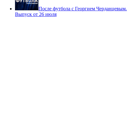
После футбола с Георгием Черданцевым.
Выпуск от 26 июля