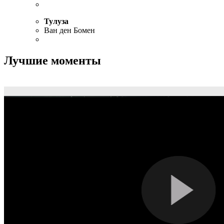
Тулуза
Ван ден Бомен
Лучшие моменты