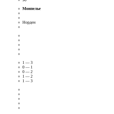
FT
55′
72′
89′
90′
Монпелье
Норден
1 — 3
0 — 1
0 — 2
1 — 2
1 — 3