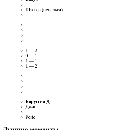
Штегер (пенальти)
1 — 2
0 — 1
1 — 1
1 — 2
Боруссия Д
Джан
Ройс
Лучшие моменты