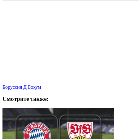
Боруссия Д
Бохум
Смотрите также: