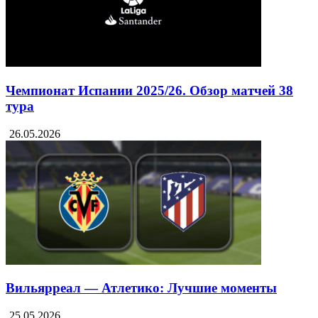
Чемпионат Испании 2025/26. Обзор матчей 38
тура
26.05.2026
Вильярреал — Атлетико: Лучшие моменты
25.05.2026