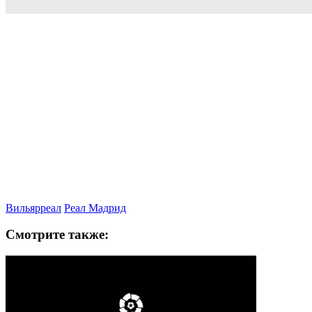
Вильярреал
Реал Мадрид
Смотрите также: