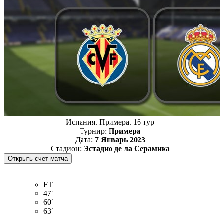
Испания. Примера. 16 тур
Турнир:
Примера
Дата:
7 Январь 2023
Стадион:
Эстадио де ла Серамика
FT
47′
60′
63′