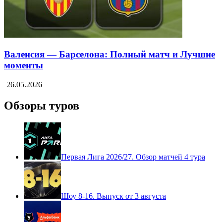
Валенсия — Барселона: Полный матч и Лучшие
моменты
26.05.2026
Обзоры туров
Первая Лига 2026/27. Обзор матчей 4 тура
Шоу 8-16. Выпуск от 3 августа