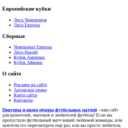
Европейские кубки
Лига Чемпионов
Лига Европы
Сборные
Чемпионат Европы
Лига Наций
Кубок Америки
Кубок Африки
О сайте
Реклама на сайте
Авторское право
Карта сайта
Контакты
Повторы и видео обзоры футбольных матчей
- наш сайт
для ценителей, знатоков и любителей футбола! Если вы
пропустили футбольный матч вашей любимой команды, или
захотели его пересмотреть еще раз, или вы просто любитель