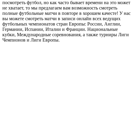
посмотреть футбол, но как часто бывает времени на это может
не хватает, то мы предлагаем вам возможность смотреть
полные футбольные матчи в повторе в хорошем качесте! У нас
вы можете смотреть матчи в записи онлайн всех ведущих
футбольных чемпионатов стран Европы: России, Англии,
Германии, Испании, Италии и Франции. Национальные
кубки, Международные соревнования, а также турниры Лиги
Чемпионов и Лиги Европы.