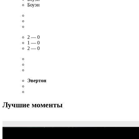
Боуэн
2 — 0
1 — 0
2 — 0
Эвертон
Лучшие моменты