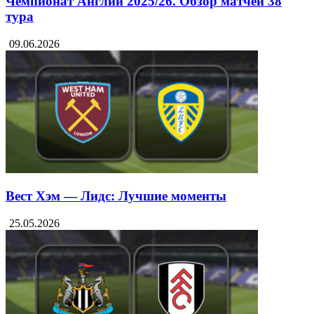
Чемпионат Англии 2025/26. Обзор матчей 38
тура
09.06.2026
Вест Хэм — Лидс: Лучшие моменты
25.05.2026