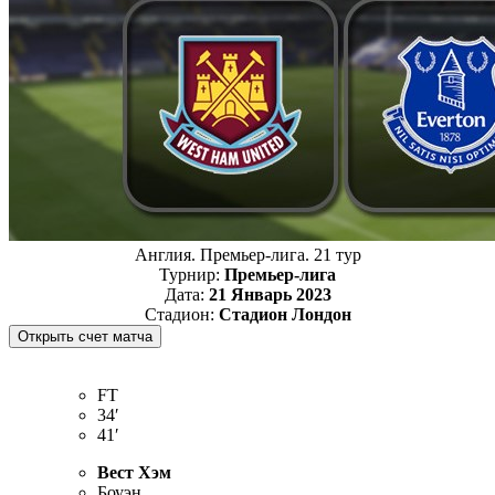
Англия. Премьер-лига. 21 тур
Турнир:
Премьер-лига
Дата:
21 Январь 2023
Стадион:
Стадион Лондон
FT
34′
41′
Вест Хэм
Боуэн