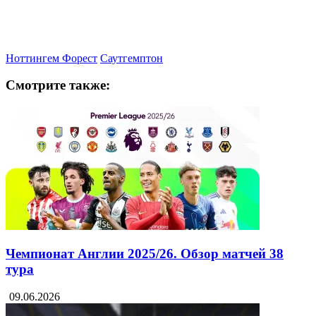
Ноттингем Форест
Саутгемптон
Смотрите также:
Чемпионат Англии 2025/26. Обзор матчей 38
тура
09.06.2026