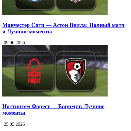
Манчестер Сити — Астон Вилла: Полный матч
и Лучшие моменты
09.06.2026
Ноттингем Форест — Борнмут: Лучшие
моменты
25.05.2026