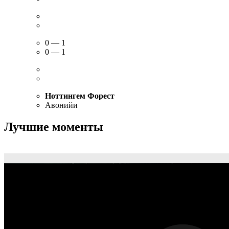
0 — 1
0 — 1
Ноттингем Форест
Авонийи
Лучшие моменты