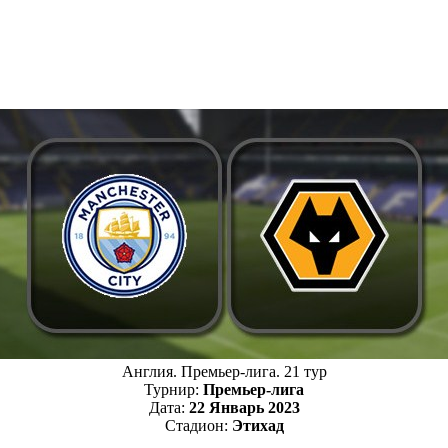
Англия. Премьер-лига. 21 тур
Турнир:
Премьер-лига
Дата:
22 Январь 2023
Стадион:
Этихад