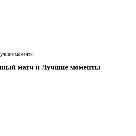
Лучшие моменты
лный матч и Лучшие моменты