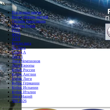
Перейти
Меню
к
Последние матчи
содержимому
Видео обзоры матчей
Онлайн трансляции
Обзоры туров
РПЛ
ФНЛ
АПЛ
Бундеслига
Ла Лига
Серия А
Лига 1
Лига Чемпионов
Лига Европы
Кубок России
Кубок Англии
Кубок Лиги
Кубок Германии
Кубок Испании
Кубок Италии
Лига Наций
ЧМ 2026