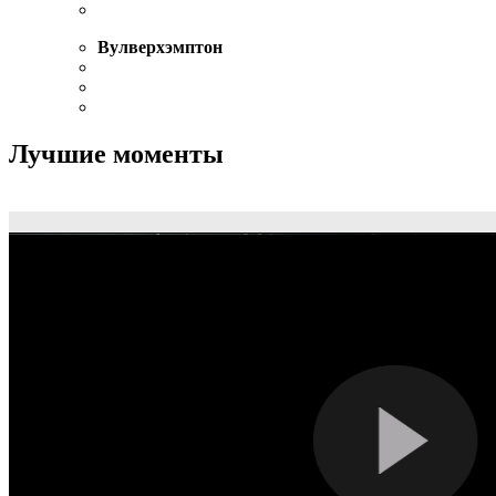
Вулверхэмптон
Лучшие моменты