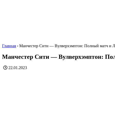
Главная
›
Манчестер Сити — Вулверхэмптон: Полный матч и 
Манчестер Сити — Вулверхэмптон: По
22.01.2023