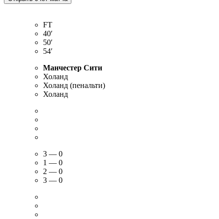
FT
40′
50′
54′
Манчестер Сити
Холанд
Холанд (пенальти)
Холанд
3 — 0
1 — 0
2 — 0
3 — 0