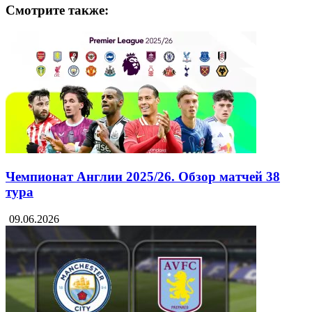
Манчестер Юнайтед
Рединг
Смотрите также:
Чемпионат Англии 2025/26. Обзор матчей 38
тура
09.06.2026