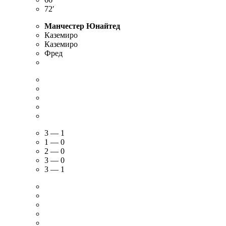
FT
54′
58′
66′
72′
Манчестер Юнайтед
Каземиро
Каземиро
Фред
3 — 1
1 — 0
2 — 0
3 — 0
3 — 1