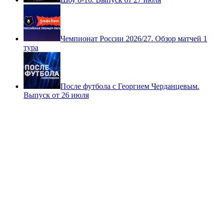
Первая Лига 2026/27. Обзор матчей 3 тура
Шоу 8-16. Выпуск от 27 июля
Чемпионат России 2026/27. Обзор матчей 1
тура
После футбола с Георгием Черданцевым.
Выпуск от 26 июля