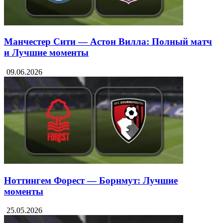
Манчестер Сити — Астон Вилла: Полный матч
и Лучшие моменты
09.06.2026