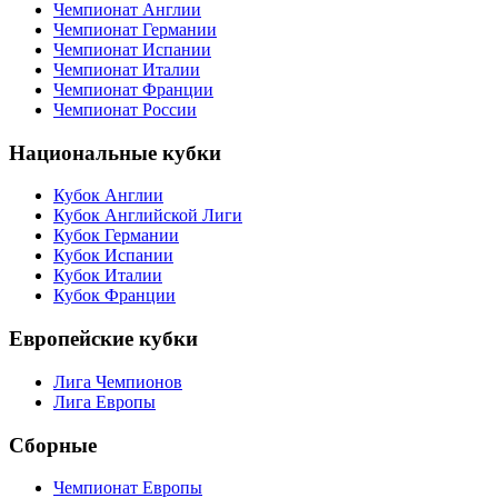
Национальные Чемпионаты
Чемпионат Англии
Чемпионат Германии
Чемпионат Испании
Чемпионат Италии
Чемпионат Франции
Чемпионат России
Национальные кубки
Кубок Англии
Кубок Английской Лиги
Кубок Германии
Кубок Испании
Кубок Италии
Кубок Франции
Европейские кубки
Лига Чемпионов