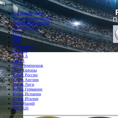
Перейти
Меню
к
Последние матчи
содержимому
Видео обзоры матчей
Онлайн трансляции
Обзоры туров
РПЛ
ФНЛ
АПЛ
Бундеслига
Ла Лига
Серия А
Лига 1
Лига Чемпионов
Лига Европы
Кубок России
Кубок Англии
Кубок Лиги
Кубок Германии
Кубок Испании
Кубок Италии
Лига Наций
ЧМ 2026