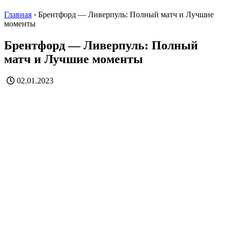
Главная
›
Брентфорд — Ливерпуль: Полный матч и Лучшие
моменты
Брентфорд — Ливерпуль: Полный
матч и Лучшие моменты
02.01.2023