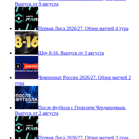
Выпуск от 9 августа
Первая Лига 2026/27. Обзор матчей 4 тура
Шоу 8-16. Выпуск от 3 августа
Чемпионат России 2026/27. Обзор матчей 2
тура
После футбола с Георгием Черданцевым.
Выпуск от 2 августа
Первая Лига 2026/27. Обзор матчей 3 тура