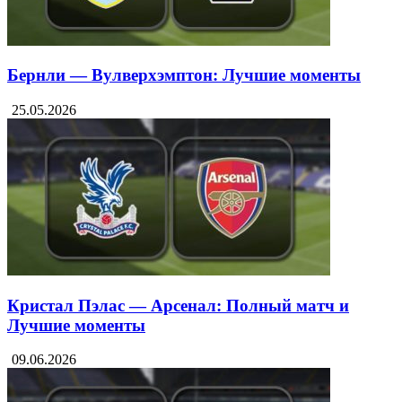
Бернли — Вулверхэмптон: Лучшие моменты
25.05.2026
Кристал Пэлас — Арсенал: Полный матч и
Лучшие моменты
09.06.2026