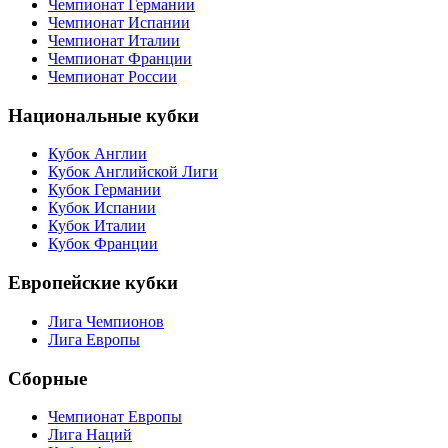
Чемпионат Германии
Чемпионат Испании
Чемпионат Италии
Чемпионат Франции
Чемпионат России
Национальные кубки
Кубок Англии
Кубок Английской Лиги
Кубок Германии
Кубок Испании
Кубок Италии
Кубок Франции
Европейские кубки
Лига Чемпионов
Лига Европы
Сборные
Чемпионат Европы
Лига Наций