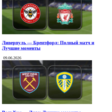
Ливерпуль — Брентфорд: Полный матч и
Лучшие моменты
09.06.2026